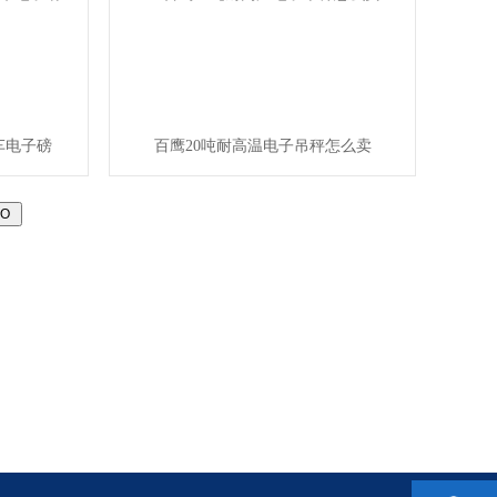
车电子磅
百鹰20吨耐高温电子吊秤怎么卖