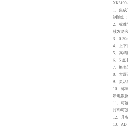
XK31
1、集成
制输出
2、标准
续发送
3、0-20
4、上
5、高精度
6、5 
7、换
8、大
9、灵
10、
断电数
11、
打印可
12、
13、A