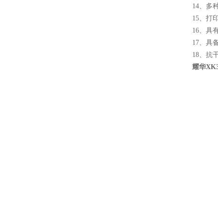
14、多
15、打
16、
17、具
18、抗
耀华XK