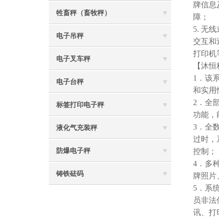
牌信息
牲畜秤（畜牧秤）
障；
5. 
电子吊秤
交互和
打印机
电子叉车秤
【沐恒
1．该
电子台秤
和实用
2．全
标签打印电子秤
功能，
3．全
液化气充装秤
过时，
防爆电子秤
控制；
4．多
铸铁砝码
牌照片
5．系
员非法
讯、打