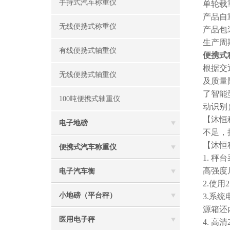
手持式汽车称重仪
单轮载
产品自
无线便携式称重仪
产品包
生产周
有线便携式轴重仪
便携式
根据交
无线便携式轴重仪
及质量
了智能
100吨便携式轴重仪
动识别
【沐恒
电子地磅
不足，
【沐恒
便携式汽车称重仪
1. 
高强度
电子汽车衡
2.使
小地磅（平台秤）
3.系
源箱还
医用电子秤
4. 