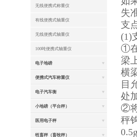
如
无线便携式称重仪
失
有线便携式轴重仪
支
(
无线便携式轴重仪
①
100吨便携式轴重仪
梁
电子地磅
横
便携式汽车称重仪
目
电子汽车衡
处
②将
小地磅（平台秤）
秤
医用电子秤
0
牲畜秤（畜牧秤）