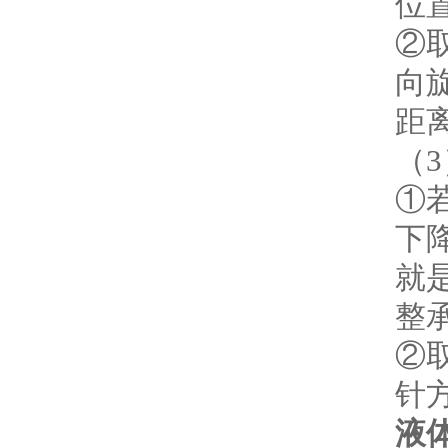
位
②
向
距
（
①
下
就
整
②
针
液