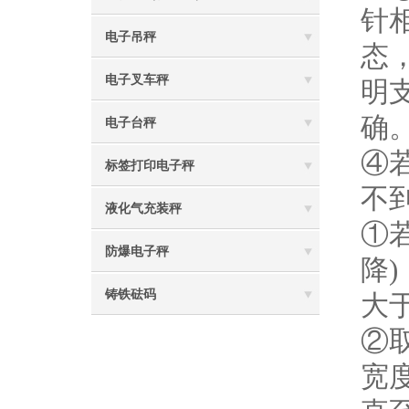
针
电子吊秤
态
电子叉车秤
明
确
电子台秤
④
标签打印电子秤
不
液化气充装秤
①
防爆电子秤
降
铸铁砝码
大
②
宽