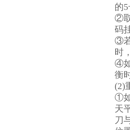
的
②
码挂
③
时
④
衡
(2
①
天
刀