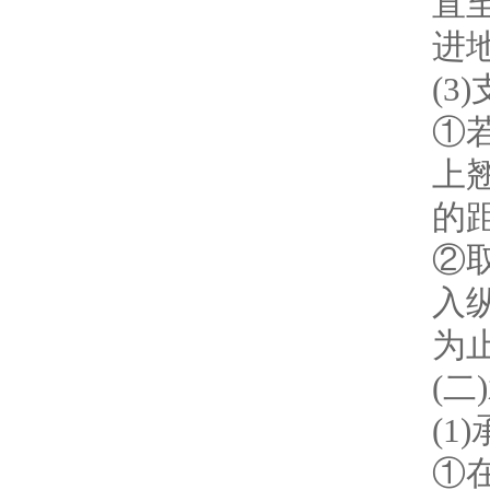
直
进
(3
①
上
的
②
入
为
(
(
①