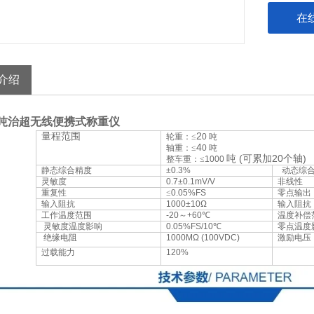
在
介绍
0吨治超无线便携式称重仪
量程范围
2
轮重：≤
0 吨
4
轴重：≤
0 吨
(
20
)
吨
可累加
个轴
整车重：≤
1000
静态综合精度
±0.3%
动态综
灵敏度
0.7±0.1mV/V
非线性
重复性
≤
0.05%FS
零点输出
输入阻抗
1000±10Ω
输入阻抗
工作温度范围
-20
～
+60
℃
温度补偿
灵敏度温度影响
0.05%FS/10
℃
零点温度
绝缘电阻
1000MΩ (100VDC)
激励电压
过载能力
120%