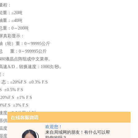
量程：
：≤20吨
：≤40吨
0～200吨
摸屏真彩显示：
）重：0～99995公斤
：0～999995公斤
0*480液晶点阵组成中文菜单。
位高速A/D，转换速度：1000次/秒。
度：
20%F.S ±0.3% F.S
 ±0.5% F.S
0%F.S ±1% F.S
.S ±3% F.S
速度：3-5公里/小时
器供电：6VDC，1ADC
欢迎您！
度：-10-60℃
来自局域网的朋友！有什么可以帮
湿度：＜90%
助您的吗？