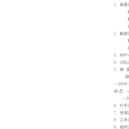
1、称重
轮重
轴重
总重：
2、触
轴（轮
总 重
3、80
4、24
5、精 
静 态：≤
＞20%F.S
动 态：≤2
＞20%F
6、行车
7、传感
8、工作温
9、相对