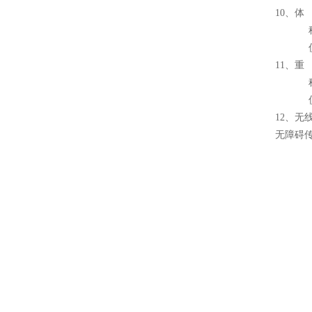
10、体
称重台：
仪 表：
11、重
称重台
仪 表
12、无
无障碍传