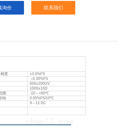
线询价
联系我们
合精度
±3.0%FS
≤
0.30%FS
600±200UV
1000±10Ω
范围
-10
～
+60
℃
影响
0.05%FS/10
℃
9
～
12 DC