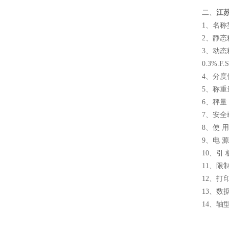
二、
江
1、名
2、静态精
3、动态精
0.3%.F.
4、分度
5、称重
6、秤量
7、安全
8、使 用
9、电 源
10、引
11、限制
12、
13、数
14、