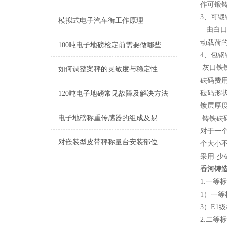
作可锻
3、可锻
模拟式电子汽车衡工作原理
由白口
动载荷
100吨电子地磅检定前需要做哪些准备工作
4、包钢
灰口铁
如何调整案秤的灵敏度与稳定性
砝码费
砝码形
120吨电子地磅常见故障及解决方法
镀层厚
电子地磅称重传感器的组成及易遭雷击的特性分析
铸铁砝
对于一
对嵌装型皮带秤称量台安装部位的要求
个大小
采用-少
香河铸造
1.一等
1）一等
3）E1
2.二等