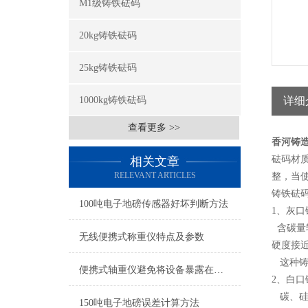
M1级铸铁砝码
20kg铸铁砝码
25kg铸铁砝码
1000kg铸铁砝码
详细
查看更多 >>
香河铸造
砝码材质
相关文章
RELEVANT ARTICLES
整，当
铸铁砝
100吨电子地磅传感器好坏判断方法
1、灰口
含碳量较
无线便携式称重仪特点及参数
硬度接
这种铸
便携式轴重仪避免将设备暴露在极端温度或湿度环境中
2、白口
碳、硅
150吨电子地磅误差计算方法