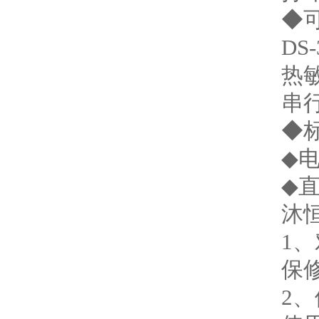
◆可
DS-
热敏
串
◆标
◆电
◆
沐
1
保
2