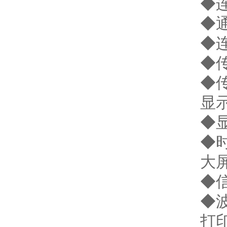
◆
◆通
◆
◆
◆传
显
◆
◆
大
◆
◆波
打