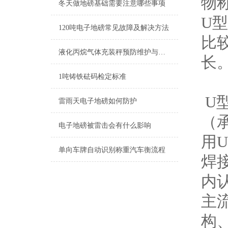
物
冬天做地磅基础需要注意哪些事项
U
120吨电子地磅常见故障及解决方法
比
液化丙烷气体充装秤预防维护与校准
长
1吨铸铁砝码检定标准
U
雷雨天电子地磅如何防护
（
电子地磅被雷击会有什么影响
用
单向车牌自动识别称重汽车衡流程
焊
内
主
构