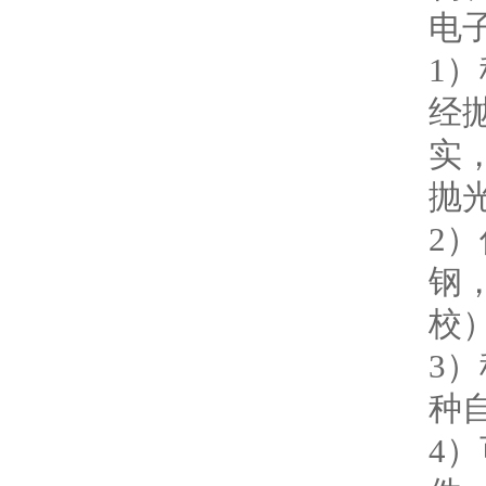
电
1
经
实
抛
2
钢
校
3
种
4