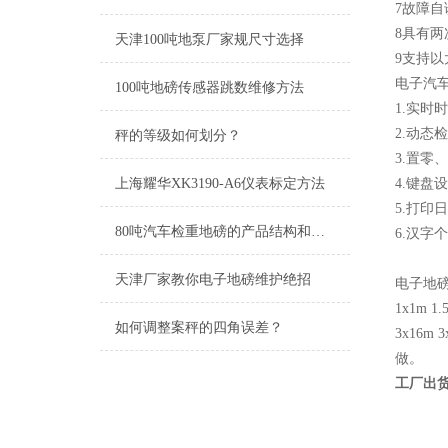
7故障自
8具有两
天津100吨地泵厂家规尺寸选择
9支持
电子汽
100吨地磅传感器跳数维修方法
1.实时
2.动态
秤的等级如何划分？
3.置零
上海耀华XK3190-A6仪表标定方法
4.键盘
5.打
80吨汽车检重地磅的产品结构和技术介绍
6.汉
天津厂家教你电子地磅维护绝招
电子地
1x1m 1.
如何调整案秤的四角误差？
3x16m 3
做。
工厂出货