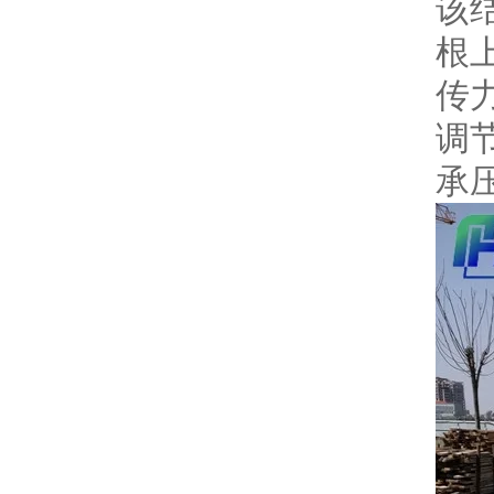
该
根
传
调
承