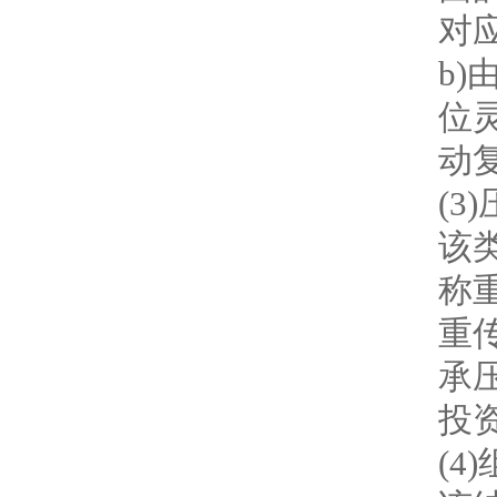
对
b
位
动
(
该
称
重
承
投
(