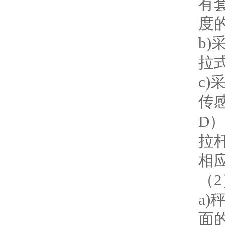
有
度
b
拉
c
传
D
拉
相
（
a
面