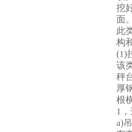
挖
面
此
构
(
该
秤
厚
根
1
a