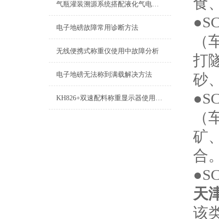
食
气瓶灌装溯源系统搭配液化气电子秤的市场应用
●S
电子地磅故障常用诊断方法
（
无线便携式称重仪使用中故障分析
打
电子地磅无法称到满载解决方法
砂
●S
KH826+双速配料称重显示器使用说明书
（
矿
合
●S
天
该