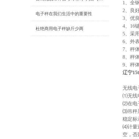
1、全
2、良
电子秤在我们生活中的重要性
3、优
4、1
杜绝商用电子秤缺斤少两
5、采
6、外
7、秤
8、秤
9、秤
辽宁1
无线电
⑴无线
⑵在电
⑶吊秤
稳定标
⑷计量
空，否