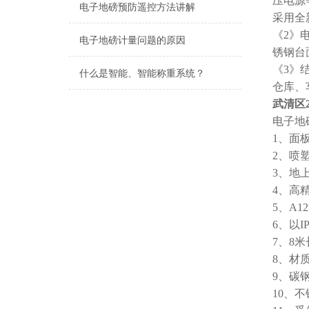
压电源
电子地磅预防遥控方法讲解
采用全
《2》
电子地磅计量问题的原因
锈钢台
《3》
什么是智能、智能称重系统？
仓库、
武清区
电子
1、面
2、喷
3、地
4、高精
5、A
6、以
7、8
8、材
9、碳
10、