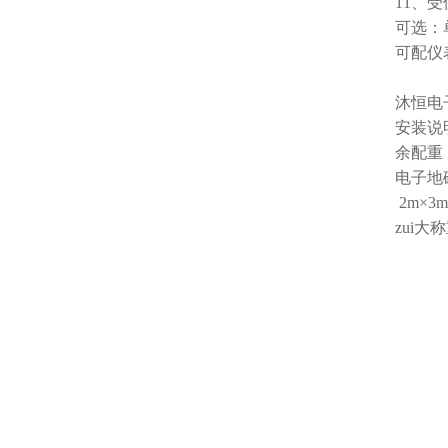
11、
可选：
可配仪
沐恒电
安装说
余配重
电子地磅尺
2m×3
zui大