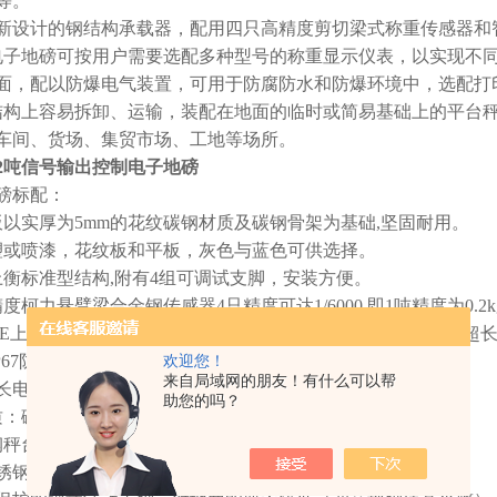
等。
新设计的钢结构承载器，配用四只高精度剪切梁式称重传感器和
电子地磅可按用户需要选配多种型号的称重显示仪表，以实现不同
面，配以防爆电气装置，可用于防腐防水和防爆环境中，选配打
结构上容易拆卸、运输，装配在地面的临时或简易基础上的平台
车间、货场、集贸市场、工地等场所。
2吨信号输出控制电子地磅
地磅标配：
板以实厚为5mm的花纹碳钢材质及碳钢骨架为基础,坚固耐用。
塑或喷漆，花纹板和平板，灰色与蓝色可供选择。
上衡标准型结构,附有4组可调试支脚，安装方便。
度柯力悬臂梁合金钢传感器4只精度可达1/6000 即1吨精度为0.2k
12E上海耀华仪表，LED显示，交直流两用，电池为6V 4AH可
IP67防水连接盒，保证小地磅在雨淋时也可以正常工作。
欢迎您！
来自局域网的朋友！有什么可以帮
米长电缆线一根方便您的仪表放置在安全位置。
助您的吗？
质：碳钢、不锈钢贴面、全不锈钢，三种可选。
钢秤台的表面经喷砂、丙烯酸烤漆处理。
不锈钢秤台的表面经抛光、拉丝处理。