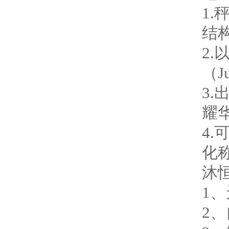
1
结
2
（J
3
耀华
4
化
沐
1
2