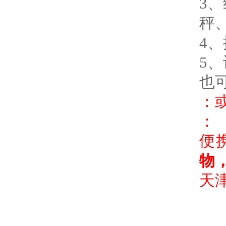
3
秤
4
5
也
：
： 
便
物
天