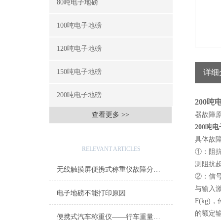
80吨电子地磅
100吨电子地磅
120吨电子地磅
150吨电子地磅
详细
200吨电子地磅
200
查看更多 >>
器故障
200吨
相关文章
具体故
RELEVANT ARTICLES
①：阻
测阻抗
无线触摸屏便携式称重仪故障分析与解决方法
②：信
与输入激
电子地磅不能打印原因
F(kg
的额定输
便携式汽车称重仪——行车重量便携仪