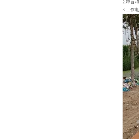
2.秤台和
3.工作电压