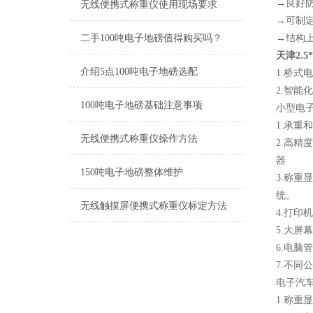
→良好
无线便携式称重仪使用现场要求
→可制
二手100吨电子地磅值得购买吗？
→结构
天津2.
介绍5点100吨电子地磅选配
1.桥
2.智
100吨电子地磅基础注意事项
小型电
1.承
无线便携式称重仪操作方法
2.高
器
150吨电子地磅整体维护
3.称
统。
无线触摸屏便携式称重仪标定方法
4.打印
5.大屏
6.电
7.不
电子汽
1.称重显