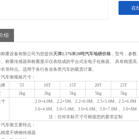
在
介绍
恒称重设备有限公司为您提供
天津2.5*6米20吨汽车地磅价格
，型号，参数
台、称重传感器和称重显示仪表组成的平台式全电子化衡器。 具有精度高
命长等特点。适用于各行各业各类汽车的载货计量。
子汽车衡规格尺寸：
选择
5T
10T
15T
20T
25T
度
2kg
2kg
5kg
5kg
5kg
尺寸
2.0×4.0M、
2.2×5M、
2.
2
×
6
.0M、2.5×5.0M、2.5×6.0M
3.0×4.0M、3.0×5.0M、3.0×6.0M、3.0×7.0M
、3.0×8M
注：任何非标尺寸可根据您的要求定制
子汽车衡主要特点：
高精度不锈钢传感器