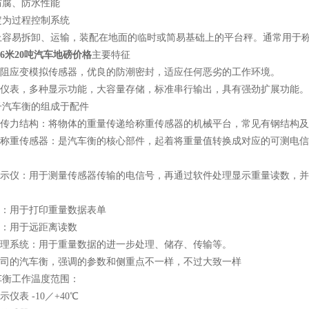
防腐、防水性能
定为过程控制系统
上容易拆卸、运输，装配在地面的临时或简易基础上的平台秤。通常用于
5*6米20吨汽车地磅价格
主要特征
式电阻应变模拟传感器，优良的防潮密封，适应任何恶劣的工作环境。
能化仪表，多种显示功能，大容量存储，标准串行输出，具有强劲扩展功能。
子汽车衡的组成于配件
重和传力结构：将物体的重量传递给称重传感器的机械平台，常见有钢结构
精度称重传感器：是汽车衡的核心部件，起着将重量值转换成对应的可测电
重显示仪：用于测量传感器传输的电信号，再通过软件处理显示重量读数，
机：用于打印重量数据表单
幕：用于远距离读数
脑管理系统：用于重量数据的进一步处理、储存、传输等。
同公司的汽车衡，强调的参数和侧重点不一样，不过大致一样
车衡工作温度范围：
示仪表 -10／+40℃