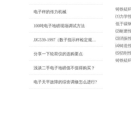
铸铁砝
电子秤的传力机械
⑴力学
低于碳
100吨电子地磅现场调试方法
⑵耐磨
⑶消振
JJG539-1997（数子指示秤检定规程》中关于调试前的准备工作
⑷铸造
⑸切削
分享一下轮荷仪的选购要点
铸铁砝
浅谈二手电子地磅值不值得购买？
电子天平故障的综舍调修怎么进行?