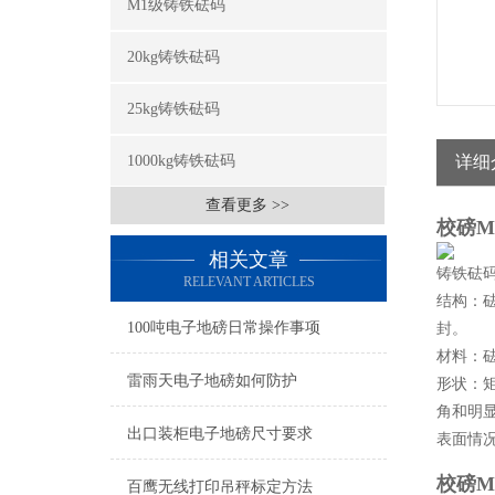
M1级铸铁砝码
20kg铸铁砝码
25kg铸铁砝码
1000kg铸铁砝码
详细
查看更多 >>
校磅M
相关文章
铸铁砝
RELEVANT ARTICLES
结构：
100吨电子地磅日常操作事项
封。
材料：
雷雨天电子地磅如何防护
形状：
角和明
出口装柜电子地磅尺寸要求
表面情
校磅M
百鹰无线打印吊秤标定方法