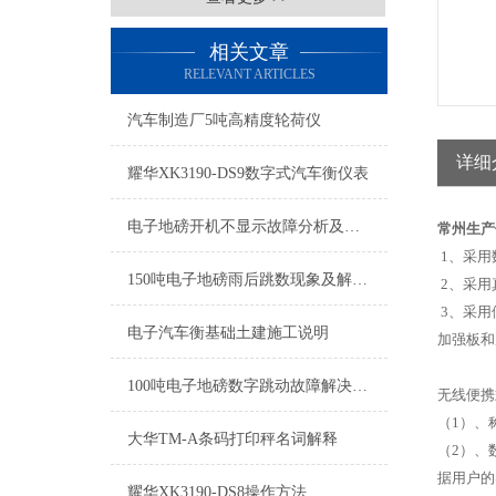
相关文章
RELEVANT ARTICLES
汽车制造厂5吨高精度轮荷仪
详细
耀华XK3190-DS9数字式汽车衡仪表
电子地磅开机不显示故障分析及解决方法
常州生产
1、采用
150吨电子地磅雨后跳数现象及解决方法
2、采用
3、采用
电子汽车衡基础土建施工说明
加强板和
100吨电子地磅数字跳动故障解决方法
无线便携
（1）、
大华TM-A条码打印秤名词解释
（2）、
据用户的
耀华XK3190-DS8操作方法