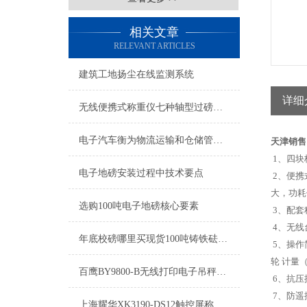
相关文章
RELEVANT ARTICLES
建筑工地扬尘在线监测系统
详细
无线便携式称重仪七种轴型过磅可选模式
电子汽车衡为物流运输和仓储管理提供了便利和效率
天津销售
1、四块
电子地磅安装过程中技术要点
2、便携
大，功耗
选购100吨电子地磅核心要素
3、配套
4、无线
年底校磅哪里买现货100吨铸铁砝码？
5、操作
轮 计量
百鹰BY9800-B无线打印电子吊秤标定方法
6、抗压
7、防遥
上海耀华XK3190-DS12触控屏称重仪表有哪些功能？