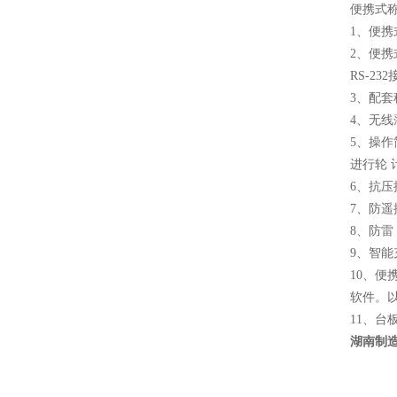
便携式
1、便
2、便携
RS-2
3、配
4、无
5、操
进行轮 
6、抗
7、防遥
8、防
9、智能
10、
软件。
11、
湖南制