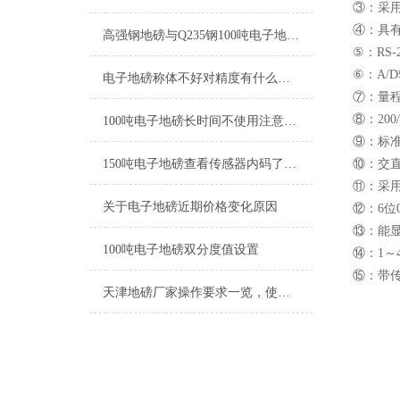
③：采用
④：具
高强钢地磅与Q235钢100吨电子地磅材质区别
⑤：RS
⑥：A/
电子地磅称体不好对精度有什么影响
⑦：量
⑧：200/
100吨电子地磅长时间不使用注意事项
⑨：标
150吨电子地磅查看传感器内码了解秤体安装情况
⑩：交
⑪：采用
关于电子地磅近期价格变化原因
⑫：6位
⑬：能
100吨电子地磅双分度值设置
⑭：1～
⑮：带
天津地磅厂家操作要求一览，使用时先来看