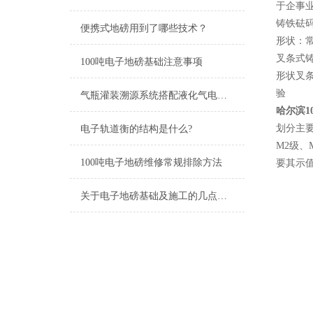
于企事
铸铁砝
便携式地磅用到了哪些技术？
形状：常
叉条式
100吨电子地磅基础注意事项
形状叉
验
气瓶灌装溯源系统搭配液化气电子秤的市场应用
哈尔滨1
划分主要
电子轨道衡的结构是什么?
M2级
100吨电子地磅维修常规排除方法
要其示
关于电子地磅基础及施工的几点建议