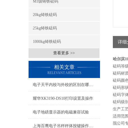
M1级铸铁砝码
20kg铸铁砝码
25kg铸铁砝码
1000kg铸铁砝码
详细
查看更多 >>
哈尔滨1
砝码等级
相关文章
RELEVANT ARTICLES
砝码材
砝码颜
电子天平内校与外校的区别在哪里？
砝码形
砝码字
耀华XK3190-DS10打印设置及操作
砝码级
生产工
电子地磅显示器的电磁兼容试验
适用范
我公司专
上海百鹰电子吊秤秤体按键操作说明