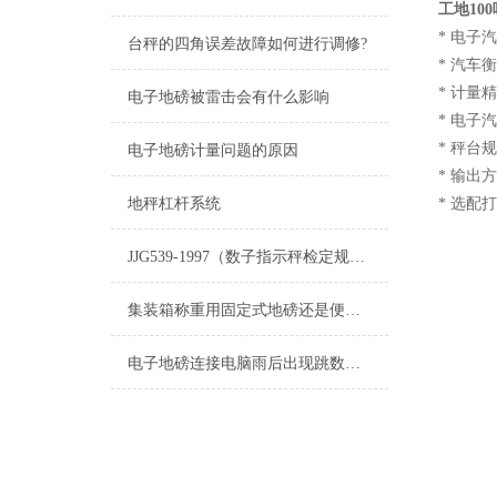
工地10
* 电子汽
台秤的四角误差故障如何进行调修?
* 汽车衡
* 计量精
电子地磅被雷击会有什么影响
* 电子
* 秤台
电子地磅计量问题的原因
* 输出
地秤杠杆系统
* 选
JJG539-1997（数子指示秤检定规程》中关于调试前的准备工作
集装箱称重用固定式地磅还是便携式地磅？
电子地磅连接电脑雨后出现跳数怎么检修