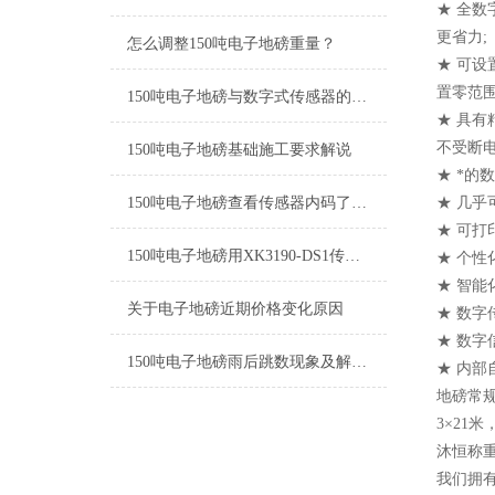
★ 全
更省力;
怎么调整150吨电子地磅重量？
★ 可
置零范围
150吨电子地磅与数字式传感器的安装调式
★ 具
不受断电
150吨电子地磅基础施工要求解说
★ *的
150吨电子地磅查看传感器内码了解秤体安装情况
★ 几
★ 可
150吨电子地磅用XK3190-DS1传感器如何设置
★ 个
★ 智能
关于电子地磅近期价格变化原因
★ 数字
★ 数
150吨电子地磅雨后跳数现象及解决方法
★ 内部
地磅常规尺
3×21
沐恒称
我们拥