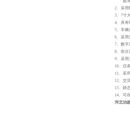
超薄型
2、采
3、7
4、具
5、车辆
6、采
7、数
8、依次
9、采
10、
11、采
12、
13、
14、可
河北治超