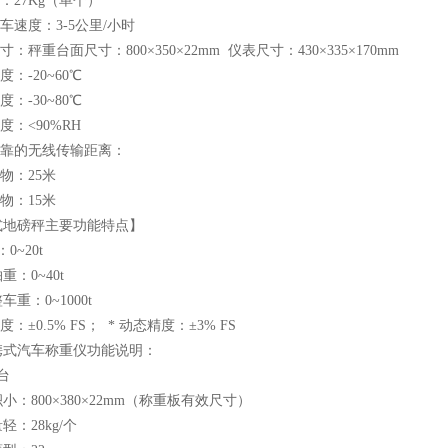
台：27Kg（单个）
行车速度：3-5公里/小时
寸：秤重台面尺寸：800×350×22mm 仪表尺寸：430×335×170mm
度：-20~60℃
度：-30~80℃
度：<90%RH
可靠的无线传输距离：
碍物：25米
碍物：15米
式地磅秤主要功能特点】
：0~20t
轴重：0~40t
车重：0~1000t
度：±0.5% FS； * 动态精度：±3% FS
携式汽车称重仪功能说明：
台
800×380×22mm（称重板有效尺寸）
28kg/个