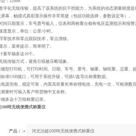
：22mm
用数字化无线传输，提高了该系统的抗干扰能力，为系统的动态测量精度提
寸大屏幕，触摸式真彩显示操作非常简捷（包括功能选择，参数设定等）。
有时间日期显示，车号票号输入，仪表和两称重台都有电压监测指示和报警
速度显示，单位：公里/小时。
用浮零技术和零点跟踪技术，零点漂移。
字显示，菜单提示，简单明了。
计量车轴多达10个。
用无线传输方式，避免引线被压断现象。
仪表微型打印机，可打印时间、日期、车号、票号、轴重、轴组重、总重、
用标准USB接口，可用于系统升级，可插U盘导出称重数据。
交流电源充电，稳定可靠，内置高容量长寿命锂电池，充电一次，可检测数
静态测量时可输入客户和货物中文名称。
存储多达十万组称重记录。
100吨无线便携式称重仪
产品：