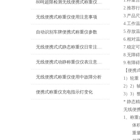
1.秤重
80吨超限检测无线便携式称重仪产品特点
2.推荐
3.产品尺
无线便携式称重仪使用注意事项
4.工作温
5.存放温
自动识别车牌便携式称重仪参数
6.相对温
无线便携式式静态称重仪日常注意事项
7.稳定
8.无障
无线便携式动静称重仪仪表注意事项
9.有障
【便携
无线便携式称重仪使用中故障分析
1）轮重
2）2）
便携式称重仪充电指示灯变化
3）3）整
* 静态精
无线便
1、称重
体积小：
重量轻：