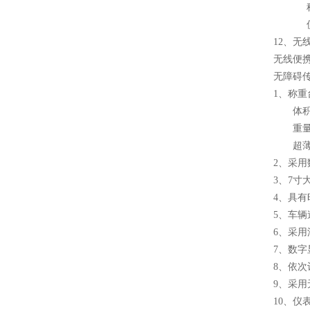
称重台
仪 表
12、无
无线便
无障碍传
1、称重
体积小：
重量轻：
超薄型
2、采
3、7
4、具
5、车辆
6、采
7、数
8、依次
9、采
10、