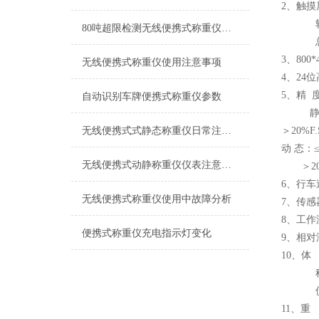
2、触
轴（轮
80吨超限检测无线便携式称重仪产品特点
总 重
3、80
无线便携式称重仪使用注意事项
4、24
5、精 
自动识别车牌便携式称重仪参数
静 态：≤
无线便携式式静态称重仪日常注意事项
＞20%F.S
动 态：≤2
无线便携式动静称重仪仪表注意事项
＞20%F
6、行车
无线便携式称重仪使用中故障分析
7、传感
8、工作温
便携式称重仪充电指示灯变化
9、相对
10、体
称重台：
仪 表：
11、重