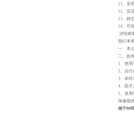
11、采
12、
13、
14、可
沐恒称
我们本
一、本
二、如
1、使
2、自
3、未
4、因
5、使
保修期
南宁80