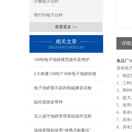
计重电子台秤
带打印电子台秤
查看更多 >>
相关文章
详细
RELEVANT ARTICLES
100吨电子地磅规范操作及维护
食品厂1
滚筒电
Z大称量150吨3*18米电子地磅价格
1、稳
2、三
电子地磅显示器的电磁兼容试验
3、两
4、超大
如何选择皮带秤
5、使用单
6、具
无人值守地磅管理系统操作流程
7、具
8、具
场地受限制使用“便携式称重仪”