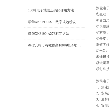
滚轮电
100吨电子地磅正确的使用方法
①量程：3
②台面尺寸：
耀华XK3190-DS10数字式地磅安装调式
③误差感量
④材质：
耀华XK3190-A27E标定方法
⑤去皮，
⑥置零(
教你几招，有效提高100吨电子地磅性能
⑦自动/
⑧通讯接
⑨大屏幕
⑩打印接
滚筒电
1、测
2、安
3、皮
4、安