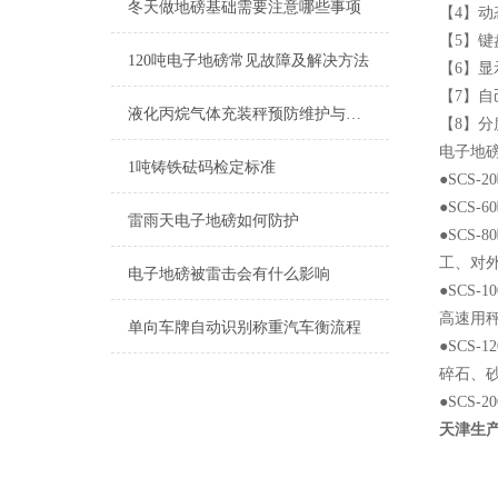
冬天做地磅基础需要注意哪些事项
【4】
【5】
120吨电子地磅常见故障及解决方法
【6】
【7】
液化丙烷气体充装秤预防维护与校准
【8】
电子地磅
1吨铸铁砝码检定标准
●SCS
●SCS
雷雨天电子地磅如何防护
●SCS
工、对
电子地磅被雷击会有什么影响
●SCS
高速用
单向车牌自动识别称重汽车衡流程
●SCS
碎石、
●SCS
天津生产