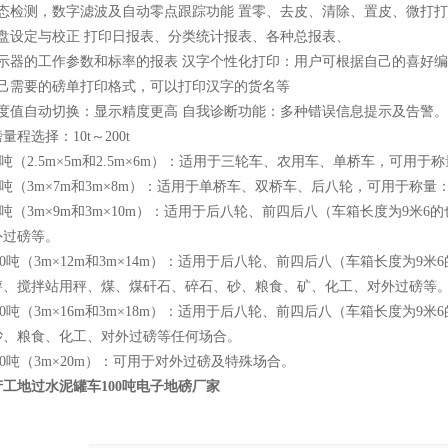
动态检测，数字滤波及自动零点跟踪功能 置零、去皮、清除、置皮、微打
键盘设定与校正 打印日报表、分类统计报表、各种总报表、
显示器的工作参数和标率的报表 汉字个性化打印：用户可根据自己的喜好
自己需要的磅单打印格式，可以打印汉字的货名等
分度值自动切换：显示精度更高 自我诊断功能：多种错误信息提示及告警。
量程选择：10t～200t
-20吨（2.5m×5m和2.5m×6m）：适用于三轮车、农用车、单桥车，
-60吨（3m×7m和3m×8m）：适用于单桥车、双桥车、后八轮，可用于
-80吨（3m×9m和3m×10m）：适用于后八轮、前四后八（车箱长度为
外过磅等。
-100吨（3m×12m和3m×14m）：适用于后八轮、前四后八（车箱长度
秤、搅拌站用秤、煤、煤矸石、碎石、砂、粮食、矿、化工、对外过磅等
-120吨（3m×16m和3m×18m）：适用于后八轮、前四后八（车箱长度
砂、粮食、化工、对外过磅等任何场合。
-200吨（3m×20m）：可用于对外过磅及特殊场合。
工地过水泥罐车100吨电子地磅厂家