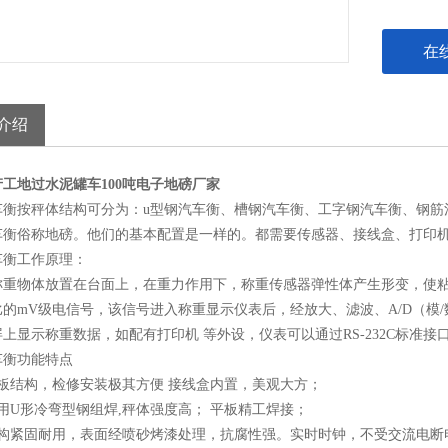
在
介绍
工地过水泥罐车100吨电子地磅厂家
车衡按秤体结构可分为：u型钢汽车衡、槽钢汽车衡、工字钢汽车衡、钢筋
车衡俗称地磅。他们的基本配置是一样的。都需要传感器、接线盒、打印
车衡工作原理：
称重物体放置在台面上，在重力作用下，称重传感器弹性体产生形变，使
比的mV级电信号，该信号进入称重显示仪表后，经放大、滤波、A/D（模
上显示称重数据，如配有打印机 等外设，仪表可以通过RS-232C标准接口
车衡功能特点
开板结构，检修安装极其方便 接线盒内置，美观大方；
用U形冷弯型钢组焊,秤体强度高； 平板精工焊接；
结构紧固耐用，表面经喷砂烤漆处理，抗腐性强。实时时钟，不受交流电断