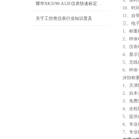
9、实
耀华XK3190-A12E仪表快速标定方法
10、
11、
关于工控类仪表行业知识普及
三、电
1、称重
2、秤体
3、仪表
4、显示
5、无线
6、秤体
沐恒称
1、天津
2、自
3、免
4、全
5、提
6、专
7、专业