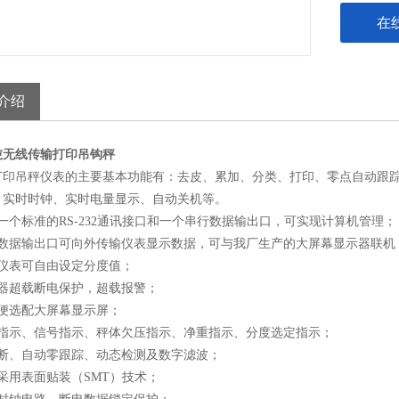
在
介绍
吨无线传输打印吊钩秤
打印吊秤仪表的主要基本功能有：去皮、累加、分类、打印、零点自动跟
、实时时钟、实时电量显示、自动关机等。
一个标准的RS-232通讯接口和一个串行数据输出口，可实现计算机管理；
行数据输出口可向外传输仪表显示数据，可与我厂生产的大屏幕显示器联机
过仪表可自由设定分度值；
电器超载断电保护，超载报警；
方便选配大屏幕显示屏；
源指示、信号指示、秤体欠压指示、净重指示、分度选定指示；
诊断、自动零跟踪、动态检测及数字滤波；
采用表面贴装（SMT）技术；