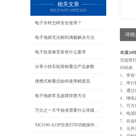
相关文章
RELEVANT ARTICLES
电子吊秤怎样安全使用？
详细
电子地磅无法称到满载解决方法
电子轨道衡安装有什么要求
本溪30
无线带
分享小轿车轮荷称重仪产品参数
印码单
1、带有
便携式称重仪如何使用精度高
2、串
3、通
电子地磅常见故障排查方法
4、继
5、可
万分之一天平校准需要什么等级砝码
6、电
7、自
XK3190-A23P仪表打印功能操作方法
8、元件