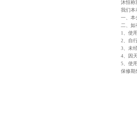
沐恒称
我们本
一、本
二、如
1、使
2、自
3、未
4、因
5、使
保修期