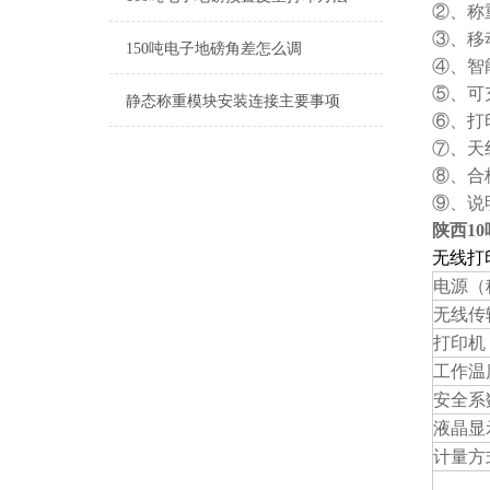
②、称
③、移
150吨电子地磅角差怎么调
④、智
⑤、可
静态称重模块安装连接主要事项
⑥、打
⑦、天
⑧、合
⑨、说
陕西1
无线打
电源（
无线传
打印机
工作温
安全系
液晶显
计量方