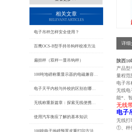
相关文章
RELEVANT ARTICLES
电子吊秤怎样安全使用？
详细
百鹰OCS-B型手持吊钩秤校准方法
扁担秤（双秤一显吊钩秤）
陕西1
产品型
100吨地磅称重显示器的电磁兼容试验
量程范围：1t
电子吊
电子天平内校与外校的区别在哪里？
无线电
能*、
无线称重新篇章：探索无线便携式称重仪的无限可能
无线带
电子
使用汽车衡应了解的基本知识
无线打
①、秤
100吨电子地磅预置皮重打印方法