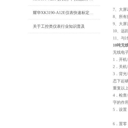
7、大屏
耀华XK3190-A12E仪表快速标定方法
8、所有
9、大屏尺
关于工控类仪表行业知识普及
10、
11、与
10吨无
无线电
1．开
2．关
3．背
态下起
重复以
4．检
字的作
5．设
6．置零