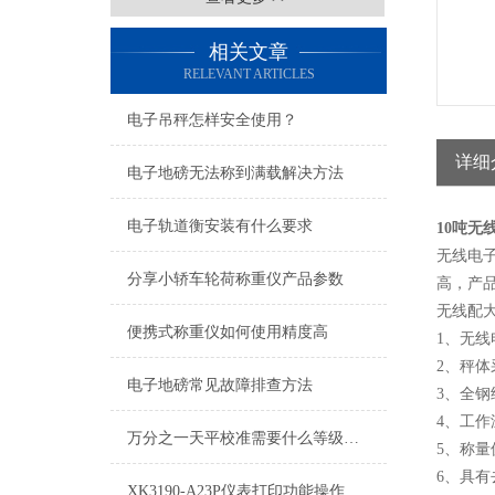
相关文章
RELEVANT ARTICLES
电子吊秤怎样安全使用？
详细
电子地磅无法称到满载解决方法
电子轨道衡安装有什么要求
10吨无
无线电
分享小轿车轮荷称重仪产品参数
高，产
无线配
便携式称重仪如何使用精度高
1、无
2、秤
电子地磅常见故障排查方法
3、全
4、工作
万分之一天平校准需要什么等级砝码
5、称量
6、具
XK3190-A23P仪表打印功能操作方法