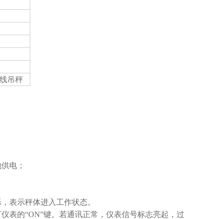
无线吊秤
；
电池供电；
烁，表示秤体进入工作状态。
仪表的“ON”键。若通讯正常，仪表信号标志亮起，过