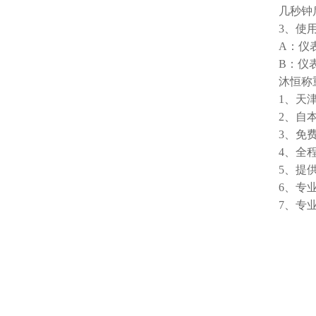
几秒钟
3、使
A：仪
B：仪
沐恒称
1、天
2、自
3、免
4、全
5、提
6、专
7、专