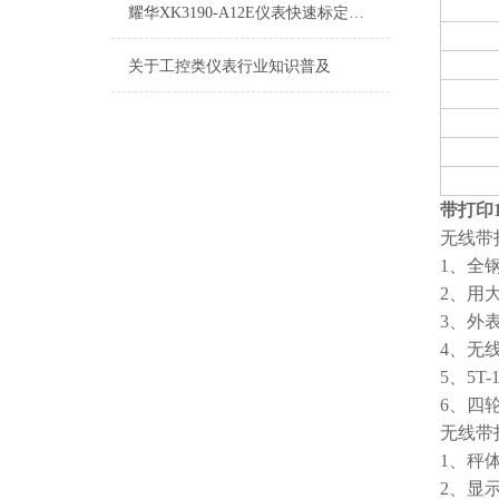
耀华XK3190-A12E仪表快速标定方法
关于工控类仪表行业知识普及
带打印
无线带
1、全
2、用
3、外
4、无
5、5T
6、四
无线带
1、秤
2、显