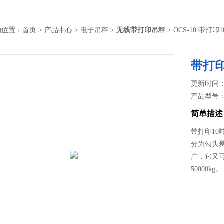
的位置：
首页
>
产品中心
>
电子吊秤
>
无线带打印吊秤
> OCS-10t带打
带打
更新时间： 2
产品型号
简单描述
带打印1
分为勾头
广，它又
50000kg。