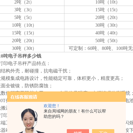
2吨（2t）
10吨（10t）
3吨（3t）
15吨（15t）
5吨（5t）
20吨（20t）
10吨（10t）
30吨（30t）
15吨（15t）
40吨（40t）
20吨（20t）
50吨（50t）
30吨（30t）
可定制：60吨、80吨、100吨
10吨电子吊秤多少钱
打印电子吊秤产品特点：
钢结构外壳，耐碰撞，抗电磁干扰；
大规模集成电路设计，性能稳定可靠，体积更小，精度更高；
表面全镀镍，防锈防腐蚀；
线数传距离无阻挡大于300m，自带信号强度，电源情况监测系统
-10T仪表采取6V/4AH、10T-50T仪表采取6V/10AH镍氢可充电
欢迎您！
轮搬运小车，增加吊秤服务范围；
来自局域网的朋友！有什么可以帮
打印吊秤的使用：
助您的吗？
体端工作：吊秤装上天线和电池，打开开关，工作指示灯快速闪
示器端工作：将随机所配天线接入手持仪表上端的天线插孔，按下