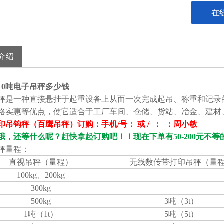
在
介绍
10吨电子吊秤多少钱
秤是一种直接悬挂于起重设备上从而一次完成起吊、称重和记录
格实惠等优点，使它适合于工厂车间、仓储、货站、冶金、建材
印吊钩秤（百鹰吊秤）订购：手机/号： 或 / ： ：周小敏
哦，还等什么呢？赶快拿起订购吧！！现在下单有50-200元不
秤量程：
直视吊秤（量程）
无线数传带打印吊秤（量
100kg、200kg
300kg
500kg
3吨（3t）
1吨（1t）
5吨（5t）