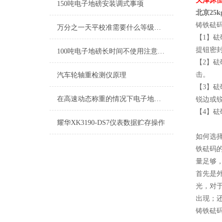
天津沐
150吨电子地磅安装调式事项
北京25
铸铁砝
万分之一天平校准需要什么等级砝码
【1】
提钮密
100吨电子地磅长时间不使用注意事项
【2】
击。
汽车轮轴重检测仪原理
【3】
在高速动态称重的情况下电子地磅也能保证测量的准确性和稳定性
锐边或
【4】
耀华XK3190-DS7仪表数据贮存操作
如何选
铁砝码
量足够
首先是
光，对
出现；
铸铁砝