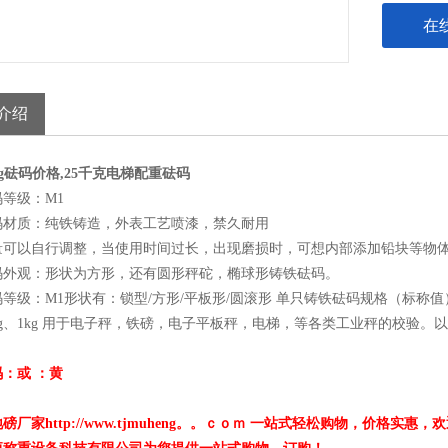
在
介绍
kg砝码价格,25千克电梯配重砝码
等级：M1
码材质：纯铁铸造，外表工艺喷漆，禁久耐用
量可以自行调整，当使用时间过长，出现磨损时，可想内部添加铅块等物
码外观：形状为方形，还有圆形秤砣，椭球形铸铁砝码。
级：M1形状有：锁型/方形/平板形/圆滚形 单只铸铁砝码规格（标称值）2T、1T、5
2kg、1kg 用于电子秤，铁磅，电子平板秤，电梯，等各类工业秤的校验
码：或 ：黄
：
磅厂家http://www.tjmuheng。。ｃｏｍ 一站式轻松购物，价格实惠