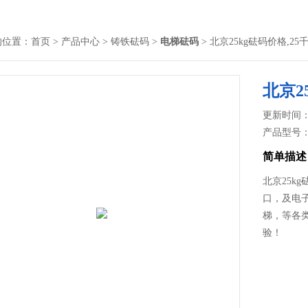
的位置：
首页
>
产品中心
>
铸铁砝码
>
电梯砝码
> 北京25kg砝码价格,2
北京2
更新时间： 2
产品型号
简单描述
北京25k
口，及电
梯，等各
验！