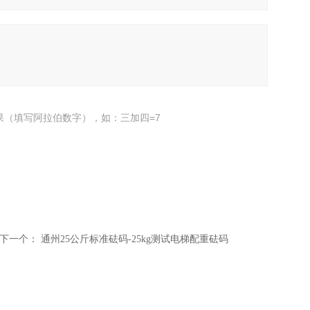
果（填写阿拉伯数字），如：三加四=7
下一个：
通州25公斤标准砝码-25kg测试电梯配重砝码