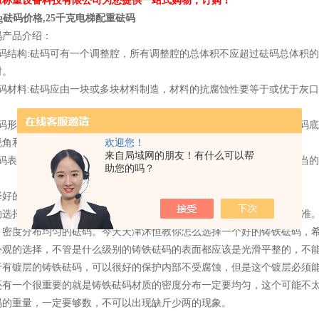
恒称重设备科技有限公司为您提供一站式购物，订购！
kg砝码价格,25千克电梯配重砝码
码产品介绍：
砝码结构:砝码可有一个调整腔，所有调整腔的总体积不应超过砝码总体积的
封。
砝码材料:砝码应由一块或多块材料制造，材料的抗腐蚀性要等于或优于灰
砝码形状:矩形设计形状，并要求在砝码两侧有可用于装卸的沟槽和在砝码
欢迎您！
锐角和明显的砂眼，以防止磨损和积灰。按我方图纸尺寸。
来自局域网的朋友！有什么可以帮
砝码表面情况:为了提高砝码的抗腐蚀性和硬度，对于砝码的表面应有适当
助您的吗？
择好的铸铁砝码——沐恒为您解答！
的选择很重要，因为只有选择一个好的砝码，才会是你的测量更加的标准
，密度分布均匀的砝码。今天天津沐恒教你怎么选择一个好的铸铁砝码，
外观的选择，不管是什么级别的铸铁砝码的表面都应该是光滑平整的，不
于有镀层的铸铁砝码，可以很好的保护内部不受腐蚀，但是这个镀层必须
还有一个很重要的就是铸铁砝码材质的密度分布一定要均匀，这个可能不
码的重量，一定要够数，不可以出现缺斤少两的现象。