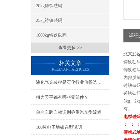
20kg铸铁砝码
25kg铸铁砝码
1000kg铸铁砝码
详细
查看更多 >>
北京25
铸铁砝码
相关文章
RELEVANT ARTICLES
铸铁砝
内部质
液化气充装秤是石化行业值得选择的产品
铸铁砝
铸铁砝码等
扭力天平都有哪些零部件？
5kg、
有。
单向车牌自动识别称重汽车衡流程
电梯砝
： ： 
100吨电子地磅选型说明
便携式地