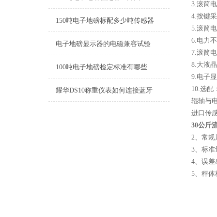
3.滚筒
4.按键
150吨电子地磅标配多少吨传感器
5.滚筒
6.电力
电子地磅显示器的电磁兼容试验
7.滚筒
8.大液
100吨电子地磅检定标准有哪些
9.电子
10.选
耀华DS10称重仪表如何连接蓝牙
辊轴与
进口传
30公斤
2、常规尺寸
3、标准量程
4、误差感
5、秤