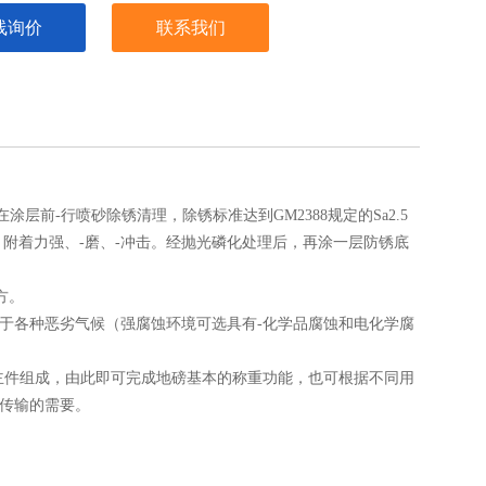
线询价
联系我们
层前-行喷砂除锈清理，除锈标准达到GM2388规定的Sa2.5
附着力强、-磨、-冲击。经抛光磷化处理后，再涂一层防锈底
方。
用于各种恶劣气候（强腐蚀环境可选具有-化学品腐蚀和电化学腐
大主件组成，由此即可完成地磅基本的称重功能，也可根据不同用
及传输的需要。
式。