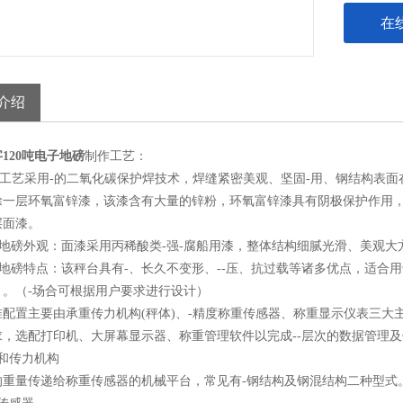
在
介绍
120吨电子地磅
制作工艺：
工艺采用-的二氧化碳保护焊技术，焊缝紧密美观、坚固-用、钢结构表面在涂
涂一层环氧富锌漆，该漆含有大量的锌粉，环氧富锌漆具有阴极保护作用，
层面漆。
子地磅外观：面漆采用丙稀酸类-强-腐船用漆，整体结构细腻光滑、美观大
子地磅特点：该秤台具有-、长久不变形、--压、抗过载等诸多优点，适合
）。（-场合可根据用户要求进行设计）
准配置主要由承重传力机构(秤体)、-精度称重传感器、称重显示仪表三
求，选配打印机、大屏幕显示器、称重管理软件以完成--层次的数据管理
重和传力机构
的重量传递给称重传感器的机械平台，常见有-钢结构及钢混结构二种型