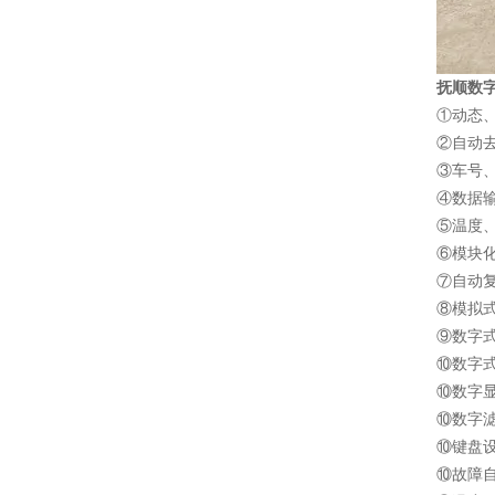
抚顺数字
①动态
②自动去
③车号
④数据输
⑤温度
⑥模块
⑦自动
⑧模拟
⑨数字
⑩数字
⑩数字
⑩数字
⑩键盘设
⑩故障自