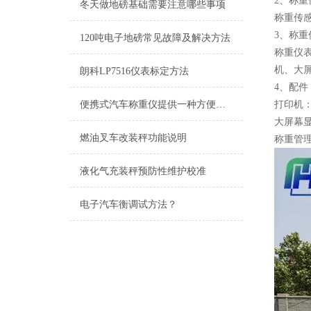
2、称
冬天做地磅基础需要注意哪些事项
称重传
3、称
120吨电子地磅常见故障及解决方法
称重仪
机、大
朗科LP7516仪表标定方法
4、配
便携式汽车称重仪提供一种方便快速且准确的车辆载重测量方式
打印机
大屏幕
燃油叉车改装秤功能说明
称重管
液化气充装秤预防性维护校准
电子汽车衡调试方法？