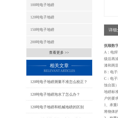
100吨电子地磅
120吨电子地磅
150吨电子地磅
详细
200吨电子地磅
抚顺数字
A：电焊
查看更多 >>
级后再
相关文章
漆和两
RELEVANT ARTICLES
B：电
C：电
120吨电子地磅测量不准怎么校正？
蚀台面
地磅标
120吨电子地磅泡水了怎么办？
户的要
1、承
120吨电子地磅和机械地磅的区别
将物体