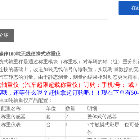
在
介绍
操作100吨无线便携式称重仪
携式轴重秤是通过称重模块（称重板）对车辆的轴（组）重分别
连接的基础上，改进加装无线信号传输装置，实现测 量数据的
汽车静态的测量。由于静态测量，测量的结果相对动态更为精准
轴重仪（汽车超限超载称重仪）订购：手机/号： 或 /
惠哦
，还等什么
呢？
赶快拿起
订购
吧！！
现在下单有
5
轴40吨轴重仪产品配置：
配重名称
单位
数量
明细
称重传感器
套
2
整体式传感器
称重仪表
台
1
7寸触摸式彩屏，也可
作