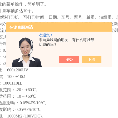
字化的菜单操作，简单明了。
次计量车轴多达10个。
表微型打印机，可打印时间、日期、车号、票号、轴重、轴组重、
采用标准USB接口，方便称重信息导入导出，系统更新，欢迎词更
配交流充电器与车载充电器，内置高容量蓄电池，充电一次，可检
欢迎您！
摸式汽车称重仪技术参数：
来自局域网的朋友！有什么可以帮
精度：±3.0%FS
助您的吗？
.7±0.1mV/V
≤0.30%FS
≤0.05%FS
：600±200UV
：1000±10Ω
000±10Ω,
范围：-20～+60℃,
范围：-10～+60℃，
度影响：0.05%FS/10℃,
影响：0.05%FS/10℃,
1000MΩ (100VDC),