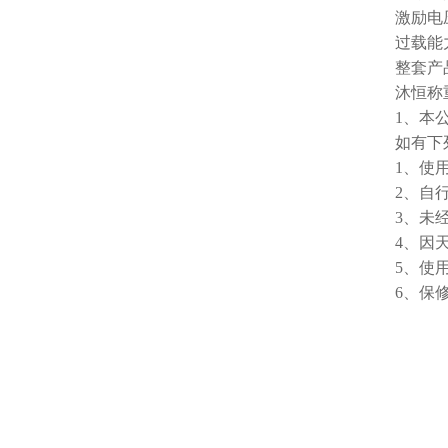
激励电压
过载能力
整套产
沐恒称
1、本
如有下
1、使
2、自
3、未
4、因
5、使
6、保