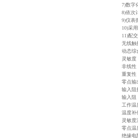
7)数
8)依
9)仪
10)
11)
无线触
动态综合
灵敏度：0
非线性：
重复性：
零点输出
输入阻抗
输入阻：1
工作温度
温度补偿
灵敏度温
零点温度
绝缘电阻：