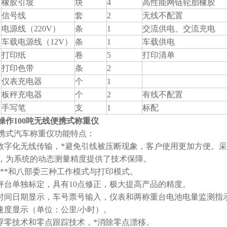
橡胶引坡
块
4
高性能网链轮胎橡胶
信号线
套
2
无线不配置
电源线（220V）
条
1
交流供电、交流充电
车载电源线（12V）
条
1
车载供电
打印纸
卷
5
打印清单
打印色带
条
2
仪表充电器
个
1
板秤充电器
个
2
有线不配置
手写笔
支
1
标配
操作100吨无线便携式称重仪
携式汽车称重仪功能特点：
用数字化无线传输，*避免引线被压断现象，客户使用更加方便。
，为系统的动态测量精度提供了技术保障。
*、**和八部委三种工作模式与打印模式。
块秤台单独标定，具有10点修正，极大提高产品的精度。
有时间日期显示，车号票号输入，仪表和两称重台电池电量监测指
辆速度显示（单位：公里/小时）。
用浮零技术和零点跟踪技术，*消除零点漂移。