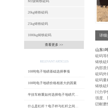
M1级铸铁砝码
20kg铸铁砝码
25kg铸铁砝码
1000kg铸铁砝码
详细
查看更多 >>
山东1吨
砝码等
相关文章
RELEVANT ARTICLES
铸铁砝
内部质
100吨电子地磅基础选择事项
砝码外
砝码量程：5
100吨电子地磅价格相差大的因素
铸铁砝
⑴力学
半挂车称重如何选择电子地磅尺寸与吨位
强度、
⑵耐磨
什么是杠杆？电子秤与杠杆之间的联系