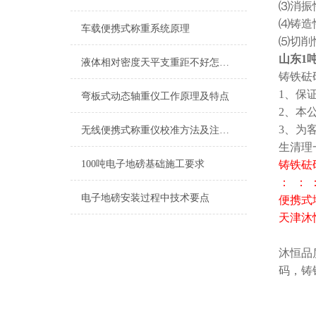
⑶消振
⑷铸造
车载便携式称重系统原理
⑸切削
山东1吨
液体相对密度天平支重距不好怎么进行调修？
铸铁砝
1、保
弯板式动态轴重仪工作原理及特点
2、本
3、为
无线便携式称重仪校准方法及注意事项
生清理
100吨电子地磅基础施工要求
铸铁砝
： ： 
电子地磅安装过程中技术要点
便携式地
天津沐
沐恒品
码，铸