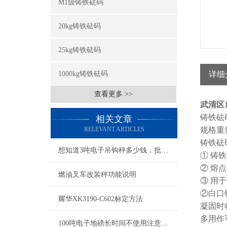
M1级铸铁砝码
20kg铸铁砝码
25kg铸铁砝码
1000kg铸铁砝码
详细
查看更多 >>
武清区1
铸铁砝
相关文章
RELEVANT ARTICLES
规格重量
铸铁砝
想知道3吨电子吊钩秤多少钱，批发价是多少
① 铸
② 熔
燃油叉车改装秤功能说明
③ 用
②白口
耀华XK3190-C602标定方法
凝固时
多用作
100吨电子地磅长时间不使用注意事项