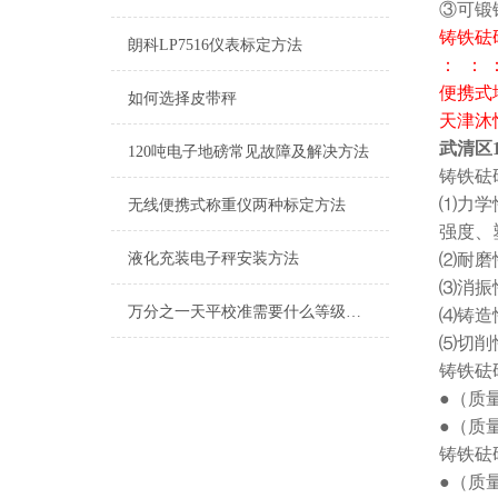
③可锻
铸铁砝
朗科LP7516仪表标定方法
： ： 
便携式地
如何选择皮带秤
天津沐
武清区1
120吨电子地磅常见故障及解决方法
铸铁砝
⑴力学
无线便携式称重仪两种标定方法
强度、
液化充装电子秤安装方法
⑵耐磨
⑶消振
万分之一天平校准需要什么等级砝码
⑷铸造
⑸切削
铸铁砝
●（质量范
●（质量范
铸铁砝
●（质量范