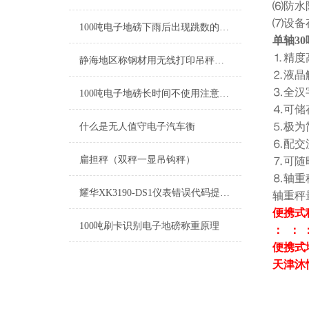
⑹防水防
⑺设备存
100吨电子地磅下雨后出现跳数的原因
单轴3
⒈精度
静海地区称钢材用无线打印吊秤销售维修
⒉液晶
⒊全汉
100吨电子地磅长时间不使用注意事项
⒋可储
⒌极为
什么是无人值守电子汽车衡
⒍配交
扁担秤（双秤一显吊钩秤）
⒎可随
⒏轴重
耀华XK3190-DS1仪表错误代码提示说明
轴重秤
便携式
100吨刷卡识别电子地磅称重原理
： ： 
便携式地
天津沐