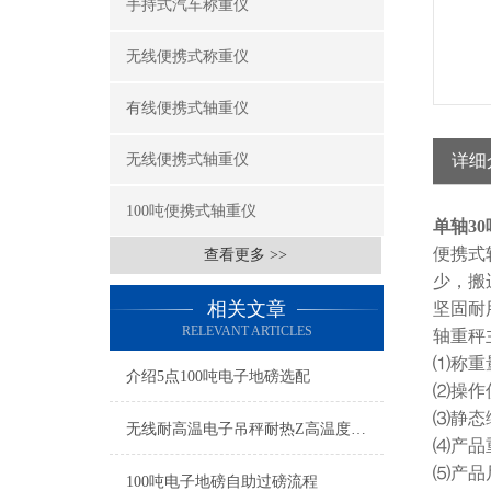
手持式汽车称重仪
无线便携式称重仪
有线便携式轴重仪
无线便携式轴重仪
详细
100吨便携式轴重仪
单轴3
便携式
查看更多 >>
少，搬
相关文章
坚固耐
RELEVANT ARTICLES
轴重秤
⑴称重量
介绍5点100吨电子地磅选配
⑵操作
⑶静态综
无线耐高温电子吊秤耐热Z高温度1600℃
⑷产品重
⑸产品尺
100吨电子地磅自助过磅流程