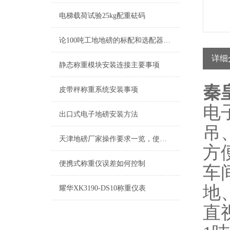
电梯载荷试验25kg配重砝码
论100吨工地地磅的标配和选配器件有哪些
详细
静态称重模块安装连接主要事项
秦
皮带秤称重系统安装事项
电
出口式电子地磅安装方法
吊
天津地磅厂家操作要求一览，使用时先来看
方
便携式称重仪误差如何控制
车
地
耀华XK3190-DS10称重仪表
直视