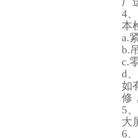
厂
4
本
a
b
c
d
如
修
5
大
6