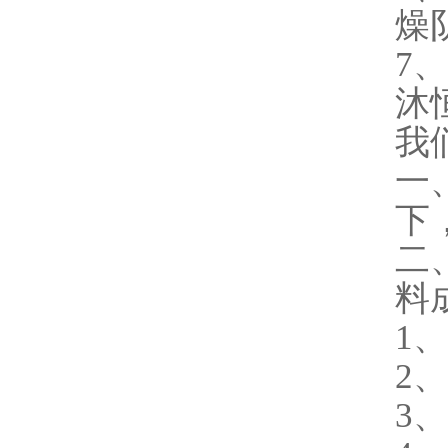
燥
7
沐
我
一
下
二
料
1
2
3