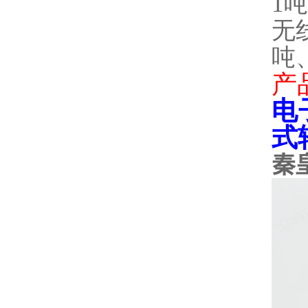
1
无
吨
产
电
式
秦