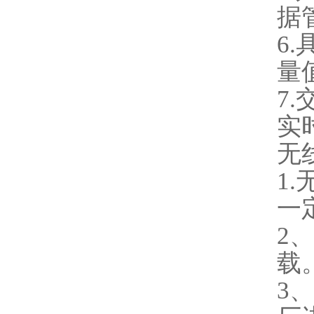
据
6
量
7
实
无
1
一
2
载
3