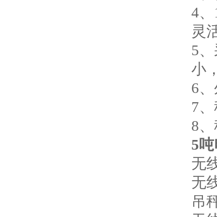
4
灵
5
小
6
7
8
5
无
无
吊