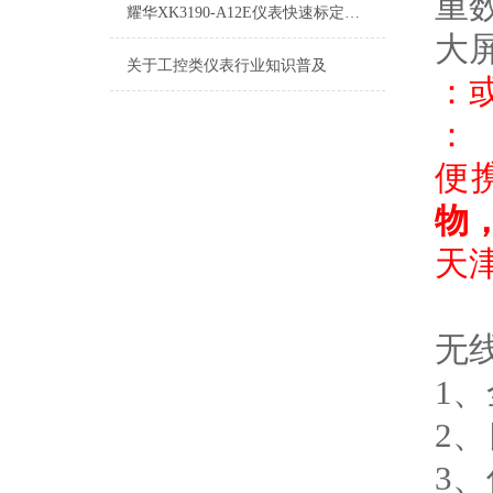
重
耀华XK3190-A12E仪表快速标定方法
大
关于工控类仪表行业知识普及
：
： 
便
物
天
无
1
2
3