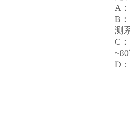
A
B
测
C
~8
D