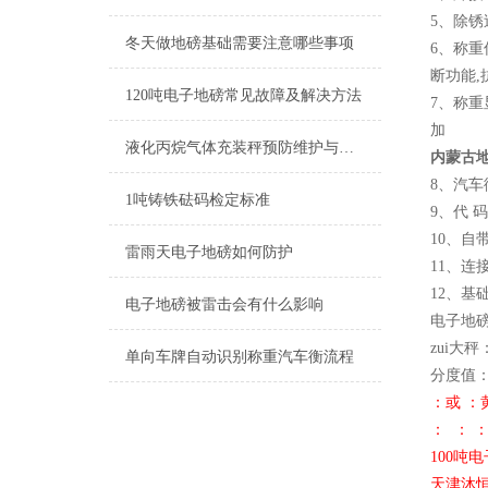
5、除锈
冬天做地磅基础需要注意哪些事项
6、称重
断功能,
120吨电子地磅常见故障及解决方法
7、称重
加
液化丙烷气体充装秤预防维护与校准
内蒙古地
8、汽车
1吨铸铁砝码检定标准
9、代 
10、
雷雨天电子地磅如何防护
11、连
12、基
电子地磅被雷击会有什么影响
电子地
zui大秤
单向车牌自动识别称重汽车衡流程
分度值： 1
：或 
： ： 
100吨
天津沐