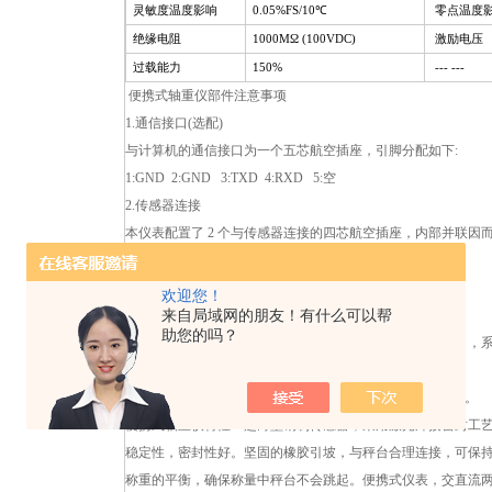
灵敏度温度影响
0.05%FS/10℃
零点温度
绝缘电阻
1000MΩ (100VDC)
激励电压
过载能力
150%
--- ---
便携式轴重仪部件注意事项
1.通信接口(选配)
与计算机的通信接口为一个五芯航空插座，引脚分配如下:
1:GND 2:GND 3:TXD 4:RXD 5:空
2.传感器连接
本仪表配置了 2 个与传感器连接的四芯航空插座，内部并联因
下：
1:供桥(-) 2:供桥(+) 3:信号(-) 4:信号(+)
欢迎您！
来自局域网的朋友！有什么可以帮
3.直流电源和充电接口
助您的吗？
本仪表提供了二个直流电源接口, 一个为 12V 汽车电源接口
1:12V 电源正极 2:空 3:12V 电源负极
另一个为耳机插孔, 使用本厂配置的充电器充电时插入此孔。
便携式轴重仪特性：超薄型钢制传感器，采用激光焊接密封工
稳定性，密封性好。坚固的橡胶引坡，与秤台合理连接，可保
称重的平衡，确保称量中秤台不会跳起。便携式仪表，交直流