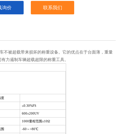
线询价
联系我们
车不被超载带来损坏的称重设备。它的优点在于台面薄，重量
门有力遏制车辆超载超限的称重工具。
精度
≤0.30%FS
600±200UV
1000量程范围±10Ω
范围
-60～+80℃