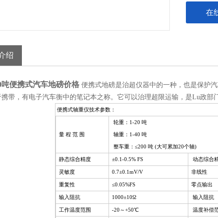
在
介绍
20吨便携式汽车地磅价格
便携式地磅是治超仪器中的一种，也是保护汽
于携带，有电子汽车衡中的笔记本之称。它可以治理超限运输，是Lu政部
便携式轴重仪
技术参数：
轮重：1-20 吨
量 程 范 围
轴重：1-40 吨
整车重：≤200 吨 (大可累加20个轴)
静态综合精度
±0.1-0.5% FS
动态综合
灵敏度
0.7±0.1mV/V
非线性
重复性
≤0.05%FS
零点输出
输入阻抗
1000±10Ω
输入阻抗
工作温度范围
-20～+50℃
温度补偿