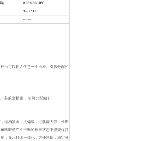
影响
0.05%FS/10℃
9～12 DC
--- ---
而秤台可以插入任意一个插座。引脚分配如
，系 3 芯航空插座， 引脚分配如下:
艺，结构紧凑，抗偏载，过载能力强，长期
持车辆即使在不平衡的称量状态下也能保持
两用，显示打印一体化，方便快捷，稳定可