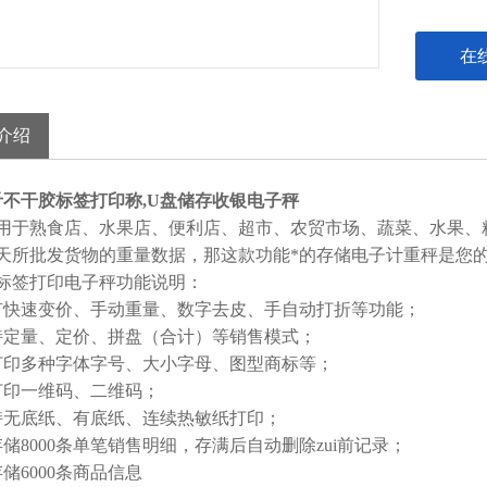
在
介绍
公斤不干胶标签打印称,U盘储存收银电子秤
用于熟食店、水果店、便利店、超市、农贸市场、蔬菜、水果、
天所批发货物的重量数据，那这款功能*的存储电子计重秤是您
标签打印电子秤功能说明：
有快速变价、手动重量、数字去皮、手自动打折等功能；
持定量、定价、拼盘（合计）等销售模式；
打印多种字体字号、大小字母、图型商标等；
打印一维码、二维码；
持无底纸、有底纸、连续热敏纸打印；
存储8000条单笔销售明细，存满后自动删除zui前记录；
储6000条商品信息