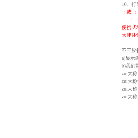
10、
：或 
： ： 
便携式
天津沐
不干胶
a)显
b)我们常
zui大称
zui大称
zui大称
zui大称