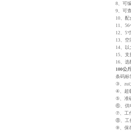
8、可编
9、可
10、
11、
12、
13、
14、
15、支
16、
100
条码标
③、zu
④、超载
⑤、准确
⑥、供电电
⑦、工作
⑧、工
⑨、保存