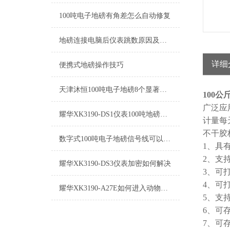
100吨电子地磅有角差怎么自动修复
地磅连接电脑后仪表跳数原因及解决方法
详细
便携式地磅操作技巧
天津沐恒100吨电子地磅8个显著特征
100
广泛应
耀华XK3190-DS1仪表100吨地磅地磅传感器设置方法
计量每
不干胶
数字式100吨电子地磅信号线可以接多少米
1、具
2、支
耀华XK3190-DS3仪表加密如何解决
3、可
4、可
耀华XK3190-A27E如何进入动物称重功能
5、支
6、可
7、可存