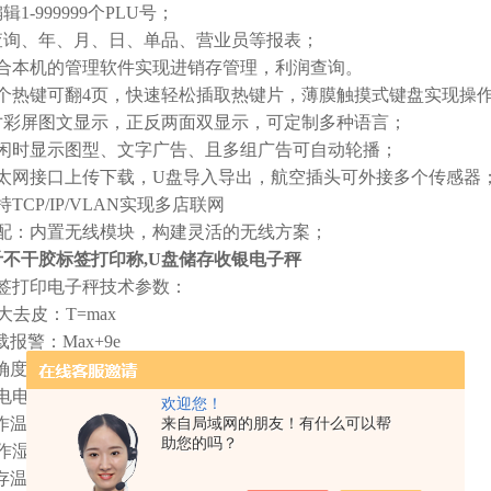
辑1-999999个PLU号；
查询、年、月、日、单品、营业员等报表；
配合本机的管理软件实现进销存管理，利润查询。
56个热键可翻4页，快速轻松插取热键片，薄膜触摸式键盘实现操
5寸彩屏图文显示，正反两面双显示，可定制多种语言；
空闲时显示图型、文字广告、且多组广告可自动轮播；
以太网接口上传下载，U盘导入导出，航空插头可外接多个传感器
持TCP/IP/VLAN实现多店联网
选配：内置无线模块，构建灵活的无线方案；
公斤不干胶标签打印称,U盘储存收银电子秤
签打印电子秤技术参数：
i大去皮：T=max
报警：Max+9e
度等级：III级
源：AC110V-240V,50~60HZ,DC24V
欢迎您！
温度：0~40℃
来自局域网的朋友！有什么可以帮
助您的吗？
作湿度：≤85%RH
温度：-20℃-70℃