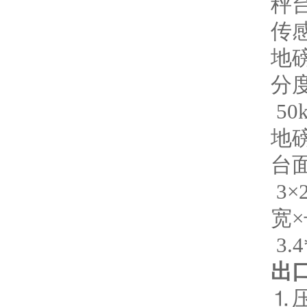
秤
传感
地磅
分度
50
地
台面
3×
宽×
3.4
出
⒈