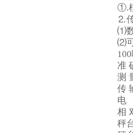
①
⒉
⑴
⑵
1
准 
测 
传 
电 
相 
秤台