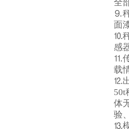
全
⒐
面
⒑
感
⒒
载
⒓
5
体
验
⒔