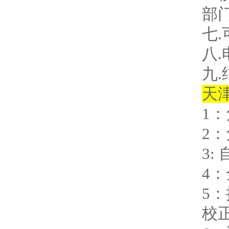
部
七
八
九
天
1
2
3
4
5
校