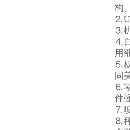
构
⒉
⒊
⒋
用
⒌
固
⒍
件
⒎
⒏